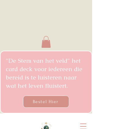
"De Stem van het veld" het
card deck voor iedereen die
bereid is te luisteren naar
wat het leven fluistert.
Bestel Hier