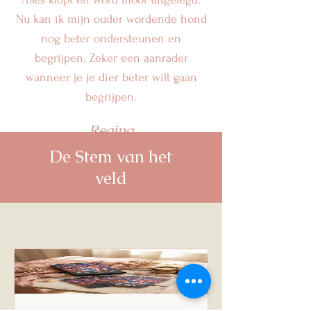
Nu kan ik mijn ouder wordende hond
nog beter ondersteunen en
begrijpen. Zeker een aanrader
wanneer je je dier beter wilt gaan
begrijpen.
Regina
De Stem van het
veld