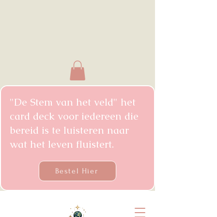
"De Stem van het veld" het
card deck voor iedereen die
bereid is te luisteren naar
wat het leven fluistert.
Bestel Hier