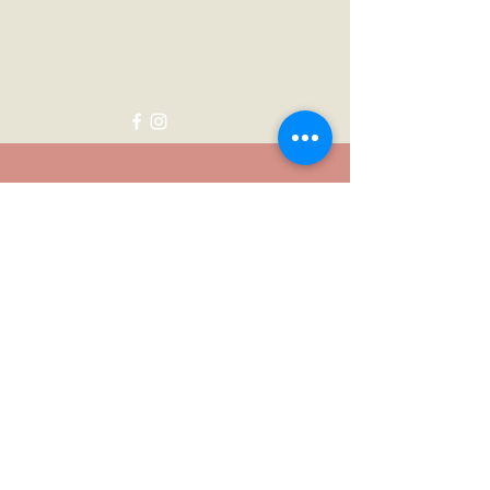
Neem contact met me op:
Voornaam
Achternaam
E-mail