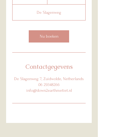
u
u
De Slagenweg
Nu boeken
Contactgegevens
De Slagenweg 7, Zuidwolde, Netherlands
06 29348266
info@down2earthmetiet.nl