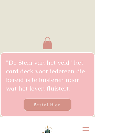
"De Stem van het veld" het
card deck voor iedereen die
bereid is te luisteren naar
wat het leven fluistert.
Bestel Hier