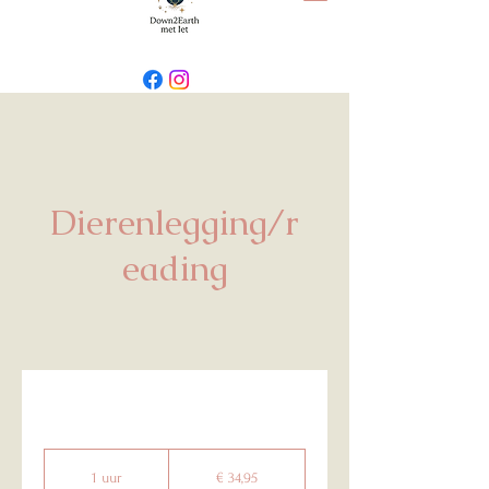
Dierenlegging/r
eading
34,95
euro
1 uur
1
€ 34,95