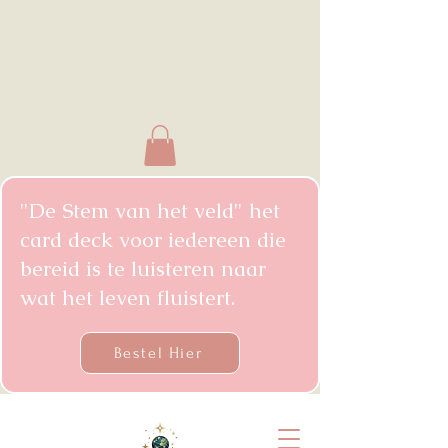
"De Stem van het veld" het
card deck voor iedereen die
bereid is te luisteren naar
wat het leven fluistert.
Bestel Hier