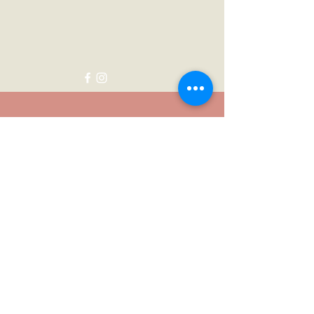
Neem contact met me op:
Voornaam
Achternaam
E-mail