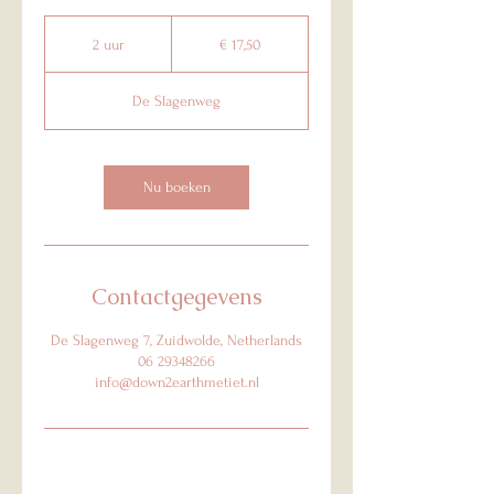
17,50
euro
2 uur
2
€ 17,50
u
u
De Slagenweg
r
Nu boeken
Contactgegevens
De Slagenweg 7, Zuidwolde, Netherlands
06 29348266
info@down2earthmetiet.nl