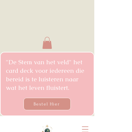
"De Stem van het veld" het
card deck voor iedereen die
bereid is te luisteren naar
wat het leven fluistert.
Bestel Hier