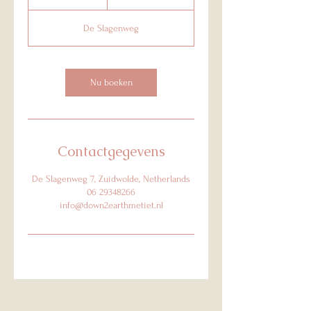
u
u
De Slagenweg
Nu boeken
Contactgegevens
De Slagenweg 7, Zuidwolde, Netherlands
06 29348266
info@down2earthmetiet.nl