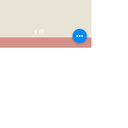
Neem contact met me op:
Voornaam
Achternaam
E-mail