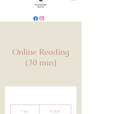
Online Reading
(30 min)
29,95
euro
1 uur
1
€ 29,95