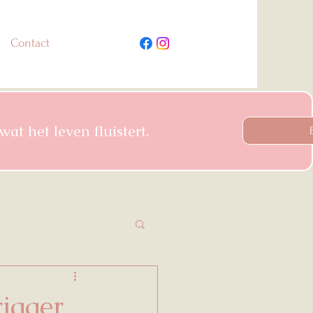
Contact
at het leven fluistert.
rigger