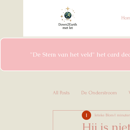
Ho
"De Stem van het veld" het card deck
All Posts
De Onderstroom
Ieteke Blom
1 minute
Hij is nie