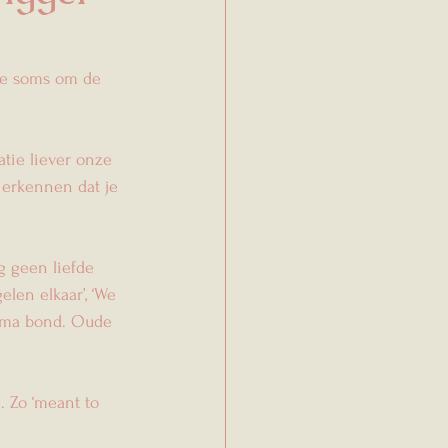
 je soms om de 
atie liever onze 
e erkennen dat je 
g geen liefde 
elen elkaar’, ‘We 
auma bond. Oude 
d. Zo ‘meant to 