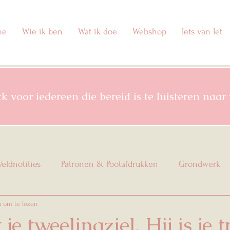
me
Wie ik ben
Wat ik doe
Webshop
Iets van Iet
 voor iedereen die bereid is te luisteren naar w
Veldnotities
Patronen & Pootafdrukken
Grondwerk
n om te lezen
t je tweelingziel. Hij is je t