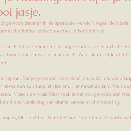
oi jasje.
… of gewoon trauma? In de spirituele wereld vliegen de labels
armische liefdes, zielsconnecties, je kent het wel. 
aak zie, is dit: we noemen een ongezonde of zelfs toxische rel
t we durven voelen wat er echt speelt. Want dan hoef je niet t
ent. 
jn gegaan. Dat je gegrepen werd door iets ouds, iets wat allan
 liever een spiritueel strikje om; ‘Het moest zo zijn’, ‘We spieg
leren.’ Misschien waar. Maar vaak is het ook gewoon een tr
. Een diepe verslaving aan drama, aandacht of erkenning. 
stappen, blijf je zitten. Want het ‘voelt’ zo intens. Zo vertrouw